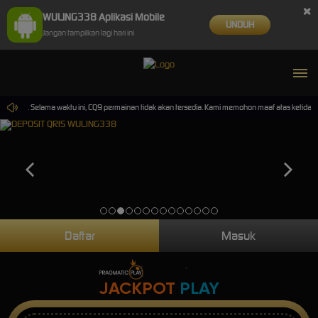
×
WULING338 Aplikasi Mobile
UNDUH
Jangan tampilkan lagi hari ini
00.00. Selama waktu ini, CQ9 permainan tidak akan tersedia. Kami memohon maaf atas ketidakn
Daftar
Masuk
JACKPOT
PLAY