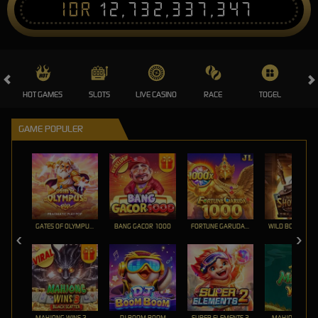
IDR
12,732,337,347
HOT GAMES
SLOTS
LIVE CASINO
RACE
TOGEL
OL
GAME POPULER
GATES OF OLYMPUS POP
BANG GACOR 1000
FORTUNE GARUDA 1000
MAHJONG WINS 3 – BLACK SCATTER
DJ BOOM BOOM
SUPER ELEMENTS 2
MAHJONG WAYS