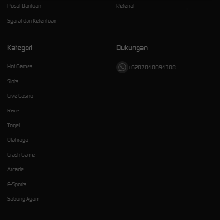
Pusat Bantuan
Referral
Syarat dan Ketentuan
Kategori
Dukungan
Hot Games
+6287848094308
Slots
Live Casino
Race
Togel
Olahraga
Crash Game
Arcade
E-Sports
Sabung Ayam