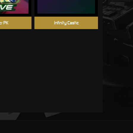
r PK
Infinity Castle