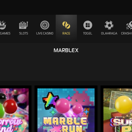
 GAMES
SLOTS
LIVE CASINO
RACE
TOGEL
OLAHRAGA
CRASH
cae****ox Berhasil Withdraw IDR 476.000
MARBLEX