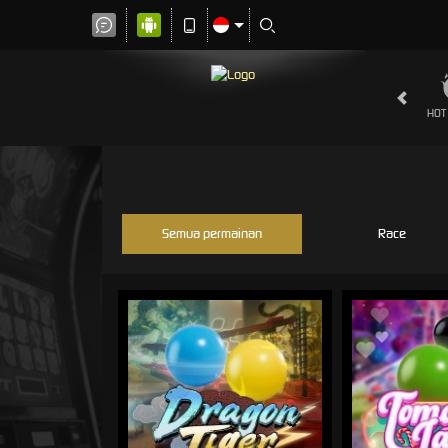
HOT
Semua permainan
Race