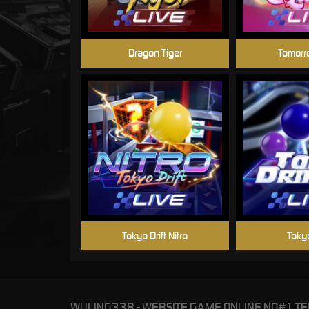
Dragon Tiger
Tomorr
Tokyo Drift Nitro
Tokyo
WULING338 - WEBSITE GAME ONLINE NO#1 TER