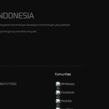
INDONESIA
membayarkan kemenangan berapapun kemenangan yang didapat.
ot langsung memakai uang asli.
Komunitas
962477262
Whatsapp
Facebook
Youtube