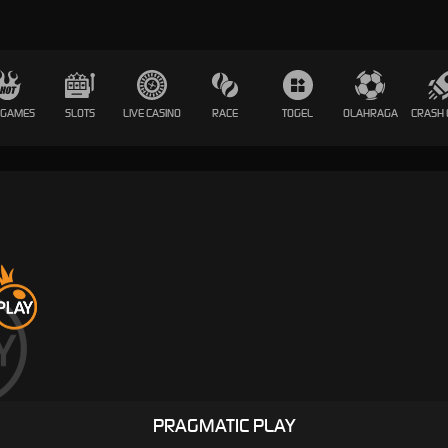
 GAMES
SLOTS
LIVE CASINO
RACE
TOGEL
OLAHRAGA
CRASH
ha****22 Berhasil Withdraw IDR 932.000
PRAGMATIC PLAY