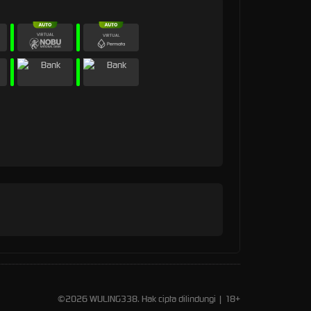
©2026 WULING338. Hak cipta dilindungi | 18+