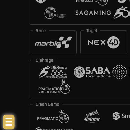
Race
Togel
Olahraga
Crash Game
Tap Me!