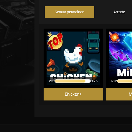
Semua permainan
Arcade
RTP
86%
RTP
Chicken+
M