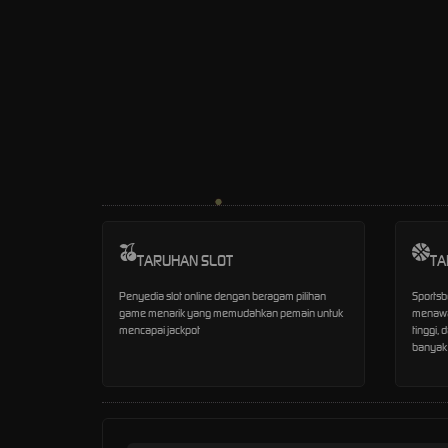
TARUHAN SLOT
TA
Penyedia slot online dengan beragam pilihan
Sportsb
game menarik yang memudahkan pemain untuk
menawar
mencapai jackpot
tinggi,
banyak 