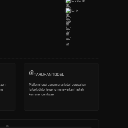
LiveChat
Link
TARUHAN TOGEL
haan
Platform togel yang menarik dari perusahan
ame
terbaik di dunia yang menawarkan hadiah
kemenangan besar