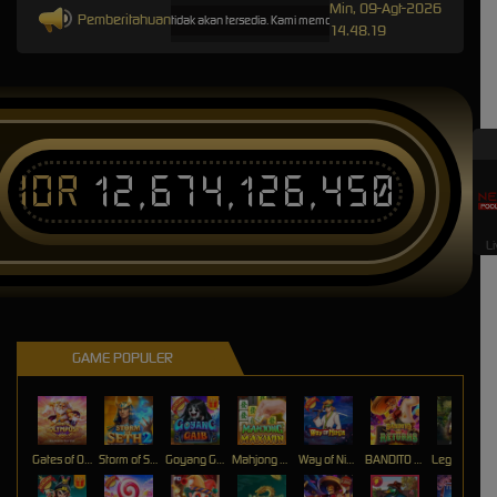
Min, 09-Agt-2026
Pemberitahuan
PP Virtual Sports permainan tidak akan tersedia. Kami memohon maaf atas ketidaknyamanan yang
14.48.19
IDR
12,674,126,450
L
GAME POPULER
Gates of Olympus POP
Storm of Seth 2
Goyang Gaib
Mahjong MaxWin
Way of Ninja
BANDITO RETURNS
Legacy of Kong Maxways