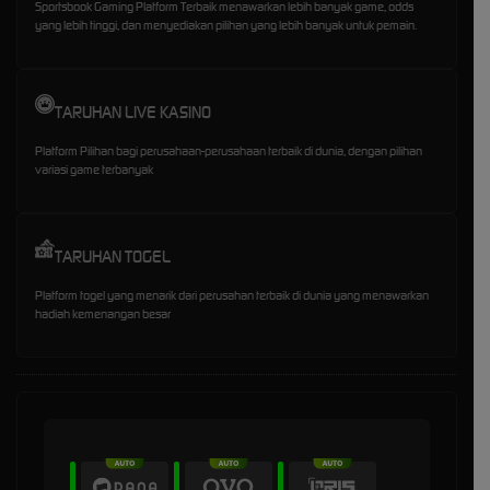
Sportsbook Gaming Platform Terbaik menawarkan lebih banyak game, odds
yang lebih tinggi, dan menyediakan pilihan yang lebih banyak untuk pemain.
TARUHAN LIVE KASINO
Platform Pilihan bagi perusahaan-perusahaan terbaik di dunia, dengan pilihan
variasi game terbanyak
TARUHAN TOGEL
Platform togel yang menarik dari perusahan terbaik di dunia yang menawarkan
hadiah kemenangan besar