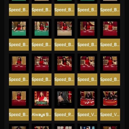
Speed_Baccarat_C
Speed_Baccarat_D
Speed_Baccarat_E
Speed_Baccarat_F
Speed_Baccarat_G
Speed_Baccarat_H
Speed_Baccarat_I
Speed_Baccarat_J
Speed_Baccarat_k
Speed_Baccarat_L
Speed_Baccarat_N
Speed_Baccarat_O
Speed_Baccarat_P
Speed_Baccarat_Q
Speed_Baccarat_R
Speed_Baccarat_S
Always 9 Baccarat
Speed_Roulette
Speed_VIP_Blackjack_A
Speed_VIP_Blackjack_B