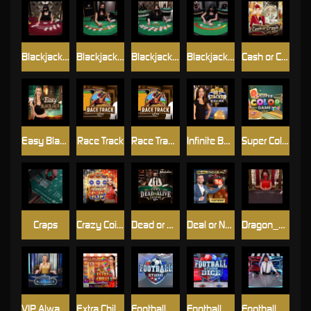
Blackjack_VIP_Z
Blackjack_White_A
Blackjack_White_B
Blackjack_White_C
Cash or Crash
Easy Blackjack
Race Track
Race Track First Person
Infinite Bet Stacker Blackjack
Super Color Game
Craps
Crazy Coin Flip
Dead or Alive: Saloon
Deal or No Deal
Dragon_Tiger
VIP Always 6 Blackjack 1
Extra Chilli Epic Spin
Football Studio
Football Studio Dice
Football_Studio