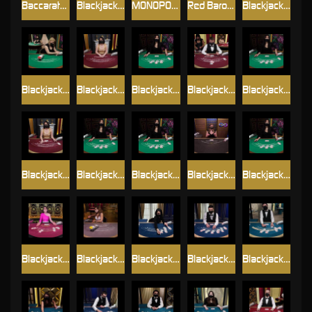
Baccarat_Squeeze
Blackjack_B
MONOPOLY Roll'em
Red Baron RNG
Blackjack_C
Blackjack_D
Blackjack_Diamond_VIP
Blackjack_E
Blackjack_Fortune_VIP
Blackjack_G
Blackjack_Grand_VIP
Blackjack_H
Blackjack_I
Blackjack_Infinite
Blackjack_J
Blackjack_Party
Blackjack_Platinum_VIP
Blackjack_Silver_1
Blackjack_Silver_2
Blackjack_Silver_3