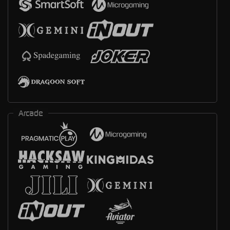
Arcade