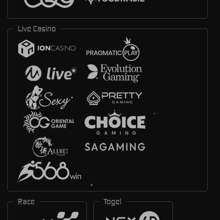
Live Casino
Race
Togel