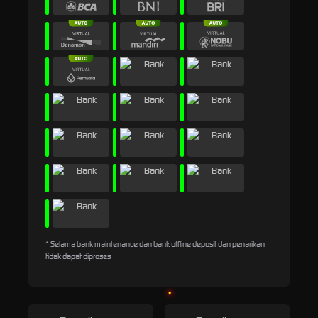
* Selama bank maintenance dan bank offline deposit dan penarikan
tidak dapat diproses