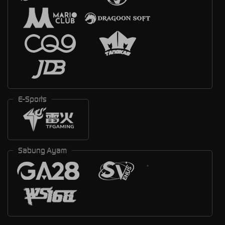
E-Sports
Sabung Ayam