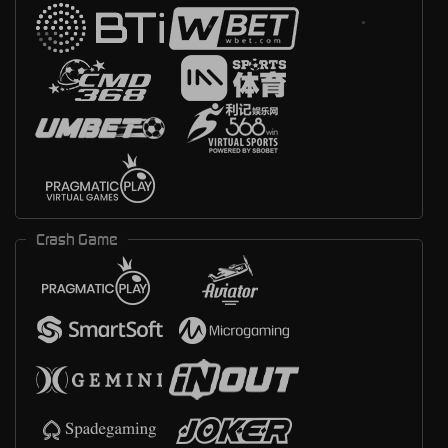
Crash Game