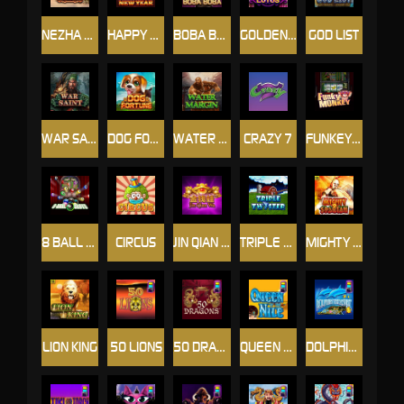
NEZHA DEMON REBORN
HAPPY NEW YEAR
BOBA BOBA
GOLDEN LOTUS
GOD LIST
WAR SAINT
DOG FORTUNE
WATER MARGIN
CRAZY 7
FUNKEY MONKEY
8 BALL SLOTS
CIRCUS
JIN QIAN WA
TRIPLE TWISTER
MIGHTY SPARTAN
LION KING
50 LIONS
50 DRAGONS
QUEEN OF THE NILE
DOLPHIN TREASURE