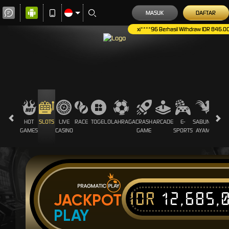
MASUK
DAFTAR
xi****96 Berhasil Withdraw IDR 846.0
HOT
SLOTS
LIVE
RACE
TOGEL
OLAHRAGA
CRASH
ARCADE
E-
SABUNG
PROM
GAMES
CASINO
GAME
SPORTS
AYAM
IDR
12,685,
JACKPOT
PLAY