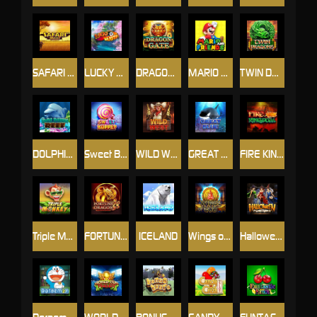
SAFARI HEAT
LUCKY BEASTS
DRAGON GATE
MARIO AND FRIENDS
TWIN DRAGON
DOLPHIN REEF
Sweet Buffet
WILD WEST
GREAT BLUE
FIRE KINGDOM
Triple Monkey
FORTUNE DRAGON 88
ICELAND
Wings of God
Halloween Fortune