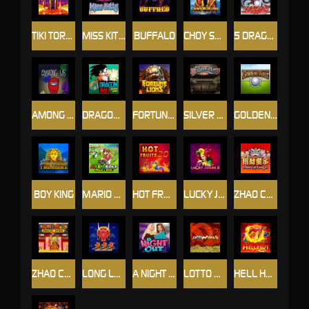
TIKI TORCH
MISS KITTY
BUFFALO
CHOY SUN DOA
5 DRAGONS
AMONG US
DRAGON BALL
FORTUNE LIONS
SILVER BULLET
GOLDEN TOUR
BOY KING
MARIO GOLF
HOT FRUITS 20
LUCKY JOKER 5
ZHAO CAI TONG ZHI
ZHAO CAI JIN BAO
LONG LONG LONG
A NIGHT OUT
LOTTO MADNESS
HELL HOT 100